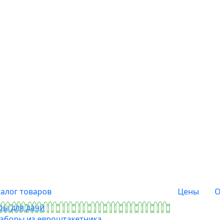
талог товаров
Цены
О
ры для дачи
аборы из евроштакетника