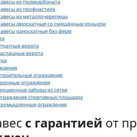
авесы из поликарбоната
авесы из профнастила
авесы из металлочерепицы
авесы двухскатные со смещенным коньком
авесы односкатные без ферм
та
ткатные ворота
аспашные ворота
тки
ждения
троительные ограждения
азонные ограждения
екционные заборы из сетки
граждения спортивных площадок
ромышленные ограждения
авес
с гарантией
от пр