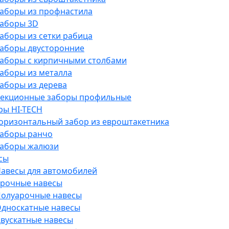
аборы из профнастила
аборы 3D
аборы из сетки рабица
аборы двусторонние
аборы с кирпичными столбами
аборы из металла
аборы из дерева
екционные заборы профильные
ры HI-TECH
оризонтальный забор из евроштакетника
аборы ранчо
аборы жалюзи
сы
авесы для автомобилей
рочные навесы
олуарочные навесы
дноскатные навесы
вускатные навесы