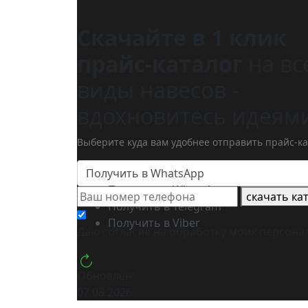
Скачайте в 1 клик
прайс-каталог
на вс
виды навесов -
вдохновитесь идеям
Выберите куда вам удобнее отправить прайс-ка
Получить в WhatsApp
Получить в WhatsApp
скачать ка
Получить в Telegram
Получить в Viber
Даю согласие на обработку моих
персона
Обновлен:
07.08.2026