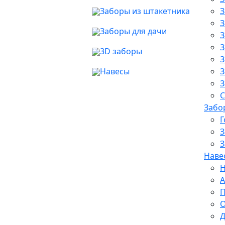
Заборы из штакетника
З
З
Заборы для дачи
З
З
3D заборы
З
Навесы
З
З
С
Забо
Г
З
З
Наве
Н
А
П
О
Д