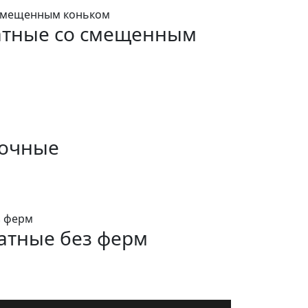
атные со смещенным
рочные
атные без ферм