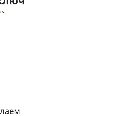
ключ
ям.
лаем