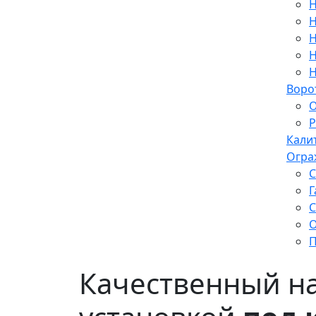
Н
Н
Н
Н
Н
Воро
О
Р
Кали
Огра
С
Г
С
О
П
Качественный н