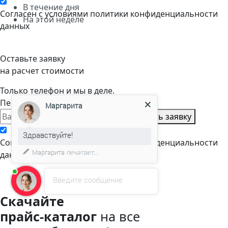
В течение дня
Cогласен с условиями
политики конфиденциальности
На этой неделе
данных
Оставьте заявку
на расчет стоимости
Только телефон и мы в деле.
Перезвоним через пару минут
Маргарита
Оставить заявку
Здравствуйте!
Cогласен с условиями
политики конфиденциальности
Маргарита
печатает...
данных
Введите сообщение
Скачайте
прайс-каталог
на все